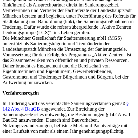
(link/intern) als Ansprechpartner direkt im Sanierungsgebiet.
Vertreterinnen und Vertreter der Fachreferate der Landeshauptstadt
München beraten und begleiten, unter Federführung des Referats für
Stadtplanung und Bauordnung (link), die Sanierungsmaßnahmen in
Trudering. Dafür wurde die referatsübergreifende „Aktive Zentren
Lenkungsgruppe (LGS)“ ins Leben gerufen.
Die Münchner Gesellschaft für Stadterneuerung mbH (MGS)
unterstützt als Sanierungsträgerin und Treuhänderin der
Landeshauptstadt München die Umsetzung der Sanierungsziele.
Voraussetzung für den Erfolg des Programms „Aktive Zentren“ ist
das Zusammenwirken von öffentlichen und privaten Ressourcen.
Daher braucht es Engagement und die Bereitschaft von
Eigentümerinnen und Eigentümern, Gewerbetreibenden,
Gastronomen und Truderinger Bürgerinnen und Bürgern, bei der
Aufwertung mitzuwirken.
Verfahrensregeln
In Trudering wird das vereinfachte Sanierungsverfahren gemäß
§
142 Abs. 4 BauGB
angewendet. Zur Erreichung der
Sanierungsziele ist es notwendig, die Bestimmungen § 142 Abs. 1
BauGB anzuwenden. Danach sind Bauvorhaben,
Nutzungsveränder-ungen, befristete Miet- und Pachtverträge mit
einer Laufzeit von mehr als einem Jahr genehmigungspflichtig.