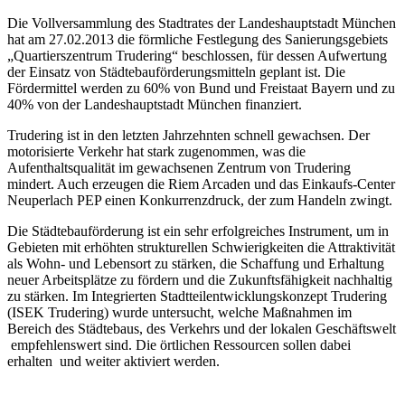
Die Vollversammlung des Stadtrates der Landeshauptstadt München
hat am 27.02.2013 die förmliche Festlegung des Sanierungsgebiets
„Quartierszentrum Trudering“ beschlossen, für dessen Aufwertung
der Einsatz von Städtebauförderungsmitteln geplant ist. Die
Fördermittel werden zu 60% von Bund und Freistaat Bayern und zu
40% von der Landeshauptstadt München finanziert.
Trudering ist in den letzten Jahrzehnten schnell gewachsen. Der
motorisierte Verkehr hat stark zugenommen, was die
Aufenthaltsqualität im gewachsenen Zentrum von Trudering
mindert. Auch erzeugen die Riem Arcaden und das Einkaufs-Center
Neuperlach PEP einen Konkurrenzdruck, der zum Handeln zwingt.
Die Städtebauförderung ist ein sehr erfolgreiches Instrument, um in
Gebieten mit erhöhten strukturellen Schwierigkeiten die Attraktivität
als Wohn- und Lebensort zu stärken, die Schaffung und Erhaltung
neuer Arbeitsplätze zu fördern und die Zukunftsfähigkeit nachhaltig
zu stärken. Im Integrierten Stadtteilentwicklungskonzept Trudering
(ISEK Trudering) wurde untersucht, welche Maßnahmen im
Bereich des Städtebaus, des Verkehrs und der lokalen Geschäftswelt
empfehlenswert sind. Die örtlichen Ressourcen sollen dabei
erhalten und weiter aktiviert werden.